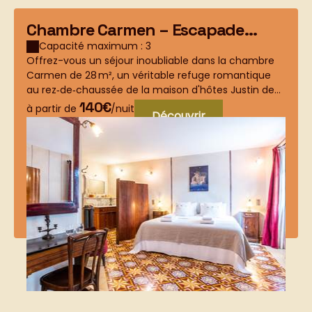
Chambre Carmen – Escapade
Romantique au Cœur de la
Capacité maximum : 3
Offrez-vous un séjour inoubliable dans la chambre
Provence
Carmen de 28 m², un véritable refuge romantique
au rez‑de‑chaussée de la maison d'hôtes Justin de
Pr...
140€
à partir de
/nuit
Découvrir