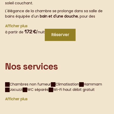
soleil couchant.
L'élégance de la chambre se prolonge dans sa salle de
bains équipée d'un
bain et d'une douche
, pour des
instants de détente totale en duo et de
toilettes
Afficher plus
séparées
. Climatisation et
connexion wifi haut débit
172 €
à partir de
/nuit
gratuite
complètent ce tableau de confort irrésistible.
Réserver
Salomé est bien plus qu'une chambre d'hôtes : c'est une
invitation à la douceur de vivre, au
charme provençal
, et
à des souvenirs inoubliables lors d'une escapade
amoureuse inégalée.
Nos services
Chambres non fumeur
Climatisation
Hammam
Jacuzzi
WC séparés
Wi-Fi haut débit gratuit
Afficher plus