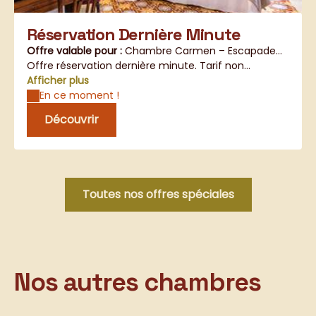
Réservation Dernière Minute
Offre valable pour :
Chambre Carmen – Escapade
Romantique au Cœur de la Provence
Offre réservation dernière minute. Tarif non
|
Chambre
Norma – Grande chambre d’hôtes de charme à
annulable, non remboursable. 100% du montant
Afficher plus
Orange (jusqu’à 3 personnes)
payé au moment de la réservation.
En ce moment !
|
Chambre Otello –
Chambre d’hôtes de charme en
Découvrir
Provence
|
Chambre Salomé : l’Écrin Romantique au
Cœur de la Provence
|
Chambre Tosca – Évasion &
Bien‑Être en Provence
Toutes nos offres spéciales
Nos autres chambres