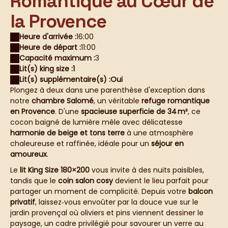
Romantique au Cœur de
la Provence
Heure d'arrivée :
16:00
Heure de départ :
11:00
Capacité maximum :
3
Lit(s) king size :
1
Lit(s) supplémentaire(s) :
Oui
Plongez à deux dans une parenthèse d'exception dans
notre
chambre Salomé
, un véritable
refuge romantique
en Provence
. D'une
spacieuse superficie de 34 m²
, ce
cocon baigné de lumière mêle avec délicatesse
harmonie de beige et tons terre
à une atmosphère
chaleureuse et raffinée, idéale pour un
séjour en
amoureux
.
Le
lit King Size 180×200
vous invite à des nuits paisibles,
tandis que le
coin salon cosy
devient le lieu parfait pour
partager un moment de complicité. Depuis votre
balcon
privatif
, laissez‑vous envoûter par la douce vue sur le
jardin provençal où oliviers et pins viennent dessiner le
paysage, un cadre privilégié pour savourer un verre au