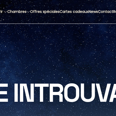
ir
Chambres
Offres spéciales
Cartes cadeaux
News
Contact
R
E INTROUV