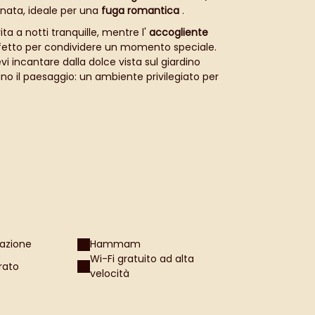
nata, ideale per una
fuga romantica
.
vita a notti tranquille, mentre l'
accogliente
rfetto per condividere un momento speciale.
evi incantare dalla dolce vista sul giardino
ano il paesaggio: un ambiente privilegiato per
 anche al bagno, dotato di
vasca e doccia
ia, e di
servizi igienici separati
.
Sono inoltre
 ad alta velocità gratuito.
completano questo
akfast: è un invito alla bella vita, al
fascino
ili durante una fuga romantica senza pari.
zazione
Hammam
Wi-Fi gratuito ad alta
rato
velocità