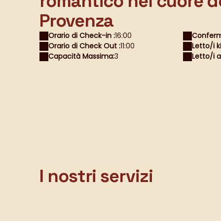
romantico nel cuore d
Provenza
Orario di Check-in :
16:00
Conferm
Orario di Check Out :
11:00
Letto/i k
Capacità Massima:
3
Letto/i a
I nostri servizi