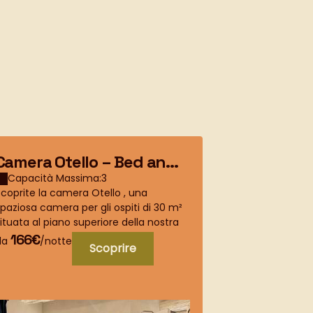
Camera Otello – Bed and
Tosca Ro
Breakfast di charme in
benesser
Capacità Massima:3
Capacità M
coprite la camera Otello , una
Immergetevi i
Provenza
paziosa camera per gli ospiti di 30 m²
benessere nel
ituata al piano superiore della nostra
accogliente rif
affascinante casa Justin de Provence
rilassanti toni 
166€
150€
da
/notte
da
/not
Scoprire
..
antico, c...