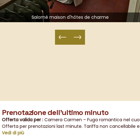
Salomé chambre d'hôtes à Orange
Prenotazione dell'ultimo minuto
Offerta valida per :
Camera Carmen – Fuga romantica nel cuor
graziosa camera per gli ospiti ad Orange (fino a 3 persone)
Offerta per prenotazioni last minute. Tariffa non cancellabile 
|
Ca
Provenza
momento della prenotazione.
Vedi di più
|
Camera Salomé: un gioiello romantico nel cuore del
Provenza