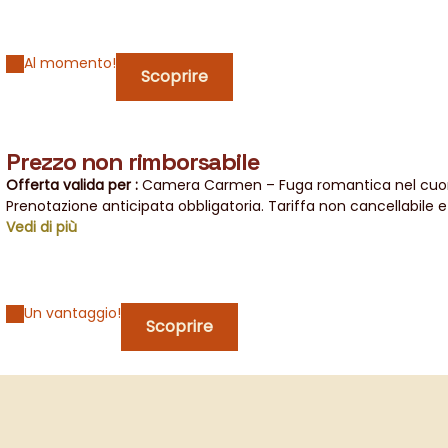
Al momento!
Scoprire
Prezzo non rimborsabile
Offerta valida per :
Camera Carmen – Fuga romantica nel cuor
graziosa camera per gli ospiti ad Orange (fino a 3 persone)
Prenotazione anticipata obbligatoria. Tariffa non cancellabile 
|
Ca
Provenza
momento della prenotazione.
Vedi di più
|
Camera Salomé: un gioiello romantico nel cuore del
Provenza
Un vantaggio!
Scoprire