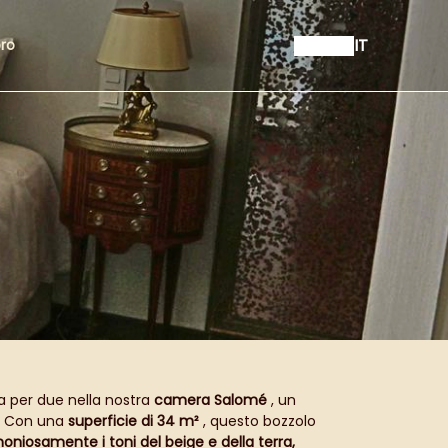
IT
bro
a per due nella nostra
camera Salomé
, un
. Con una
superficie di 34 m²
, questo bozzolo
oniosamente i toni del beige e della terra,