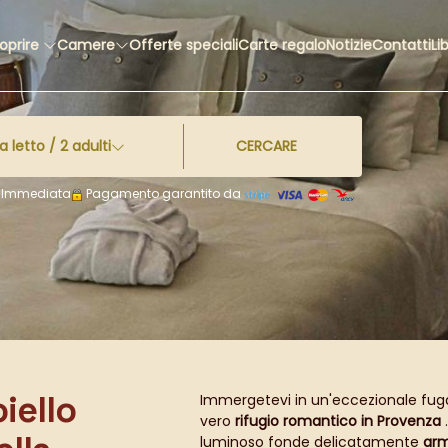
oprire
Camere
Offerte speciali
Carte regalo
Notizie
Contatti
Li
 letto /
2
adulti
CERCARE
ma Immediata
Pagamento garantito da
iello
Immergetevi in un'eccezionale fug
vero
rifugio romantico in Provenza
luminoso fonde delicatamente
arm