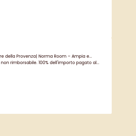
e della Provenza
|
Norma Room – Ampia e
e non rimborsabile. 100% dell'importo pagato al
mera Otello – Bed and Breakfast di charme in
la Provenza
|
Tosca Room – Fuga e benessere in