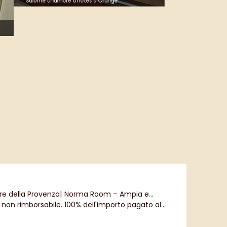
e della Provenza
|
Norma Room – Ampia e
e non rimborsabile. 100% dell'importo pagato al
mera Otello – Bed and Breakfast di charme in
la Provenza
|
Tosca Room – Fuga e benessere in