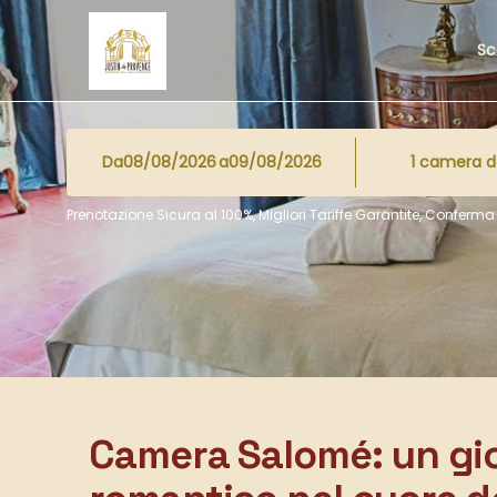
Sc
Da
a
1
camera da
Prenotazione Sicura al 100%, Migliori Tariffe Garantite, Confer
Camera Salomé: un gio