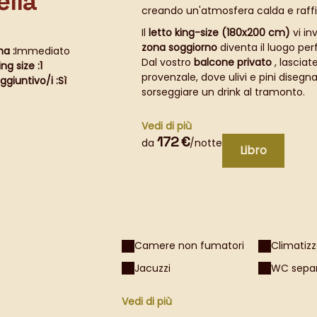
ella
creando un'atmosfera calda e raffi
Il
letto king-size (180x200 cm)
vi in
zona soggiorno
diventa il luogo pe
a :
Immediato
Dal vostro
balcone privato
, lasciat
ing size :
1
provenzale, dove ulivi e pini disegn
ggiuntivo/i :
Sì
sorseggiare un drink al tramonto.
L'eleganza della camera si estende
Vedi di più
per momenti di totale relax in copp
172 €
da
/notte
disponibili aria condizionata e Wi-Fi
Libro
quadro di irresistibile comfort.
Salomé è molto più di un bed and bre
provenzale
e a ricordi indimenticab
Camere non fumatori
Climatiz
Jacuzzi
WC sepa
Vedi di più