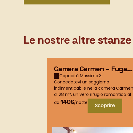
Le nostre altre stanze
Camera Carmen – Fuga
romantica nel cuore dell
Capacità Massima:3
Concedetevi un soggiorno
Provenza
indimenticabile nella camera Carme
di 28 m², un vero rifugio romantico al
piano terra della guest house Justin d
140€
da
/notte
Scoprire
Provence .