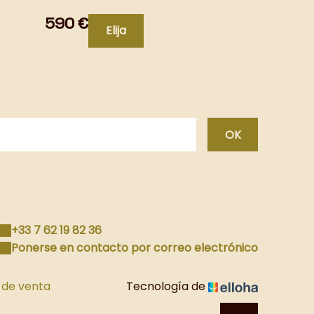
 en
e
590 €
Elija
tación
Válido
OK
+33 7 62 19 82 36
Ponerse en contacto por correo electrónico
 de venta
Tecnología de