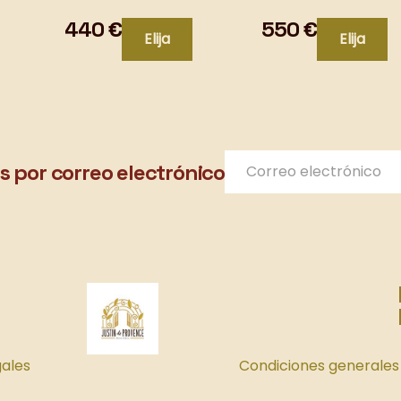
Museo del Vino Brotte en
Museo del Vino Brotte
Châteauneuf-du-Pape
Châteauneuf-du-Pap
440 €
550 €
Elija
Elija
seguido de una degustación
seguido de una degus
de tres vinos locales. Válido
de tres vinos locales. 
para dos personas.
para dos personas.
es por correo electrónico
gales
Condiciones generales