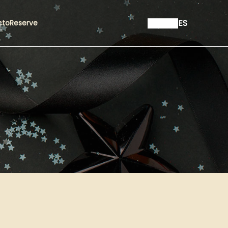
ES
cto
Reserve