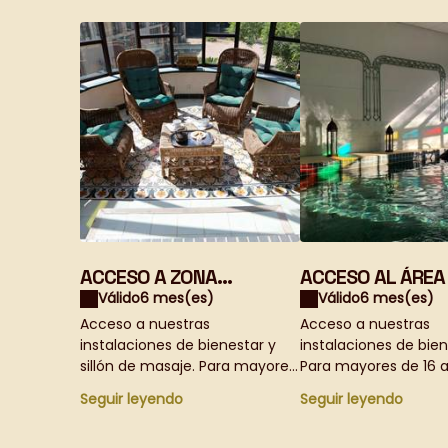
ACCESO A ZONA
ACCESO AL ÁREA
WELLNESS + SILLÓN DE
BIENESTAR
Válido
6 mes(es)
Válido
6 mes(es)
MASAJES
Acceso a nuestras
Acceso a nuestras
instalaciones de bienestar y
instalaciones de bien
sillón de masaje. Para mayores
Para mayores de 16 a
de 16 años, se requiere reserva.
requiere reserva. Una
Seguir leyendo
Seguir leyendo
Una experiencia de relajación
experiencia de relaja
inolvidable de 3 horas por la
inolvidable de 3 horas