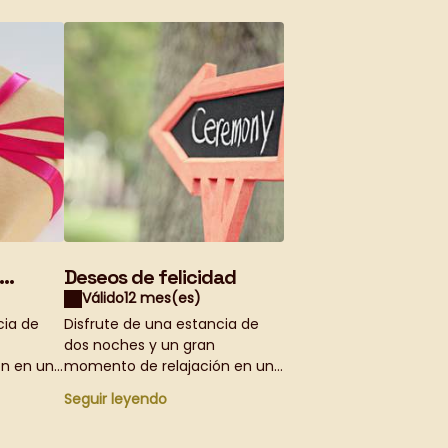
Deseos de felicidad
Válido
12 mes(es)
cia de
Disfrute de una estancia de
dos noches y un gran
ón en una
momento de relajación en una
ustin de
cama y desayuno en Justin de
Seguir leyendo
Provence. Válido para dos
nico del
personas.