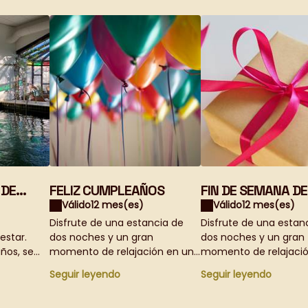
 DE
FELIZ CUMPLEAÑOS
FIN DE SEMANA DE
RELAJACIÓN
Válido
12 mes(es)
Válido
12 mes(es)
Disfrute de una estancia de
Disfrute de una estan
estar.
dos noches y un gran
dos noches y un gran
ños, se
momento de relajación en una
momento de relajaci
cama y desayuno en Justin de
cama y desayuno en J
Seguir leyendo
Seguir leyendo
ción
Provence. Descubra el
Provence. Descubra el
 por la
recorrido educativo único del
recorrido educativo ú