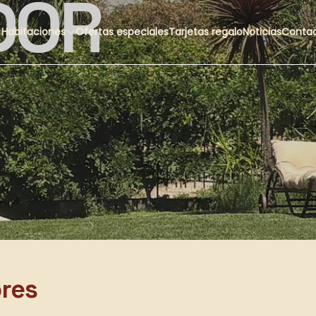
DOR
Habitaciones
Ofertas especiales
Tarjetas regalo
Noticias
Conta
ores